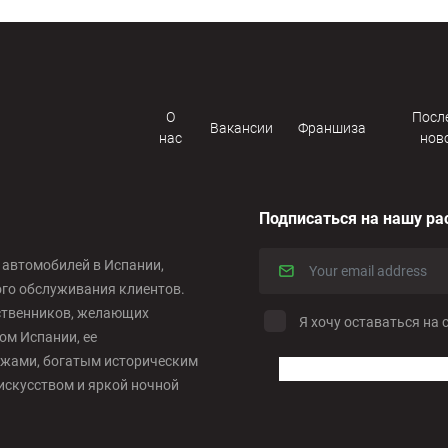
О
Посл
Вакансии
Франшиза
нас
нов
Подписаться на нашу ра
е автомобилей в Испании,
ого обслуживания клиентов.
ественников, желающих
Я хочу оставаться на 
м Испании, ее
жами, богатым историческим
искусством и яркой ночной