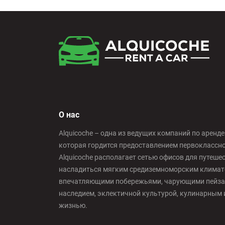
О нас
Alquicoche – одна из ведущих компаний по аренд
которая гордится предоставлением первоклассн
Alquicoche располагает сетью офисов для путеш
насладиться мягким средиземноморским климато
впечатляющими побережьями, чарующими пейза
наследием, эклектичной культурой, кулинарным 
жизнью.