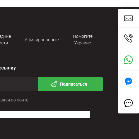
едние
Помогите
Афилированные
ости
Украине
ссылку
Подписаться
связи по почте