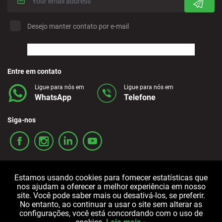
Desejo manter contato por e-mail
Entre em contato
Ligue para nós em
Ligue para nós em
WhatsApp
Telefone
Siga-nos
Estamos usando cookies para fornecer estatísticas que
nos ajudam a oferecer a melhor experiência em nosso
site. Você pode saber mais ou desativá-los, se preferir.
No entanto, ao continuar a usar o site sem alterar as
Termos e condições
Política de privacidade
Política de cookies
configurações, você está concordando com o uso de