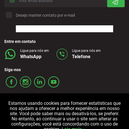
Desejo manter contato por e-mail
Entre em contato
Ligue para nós em
Ligue para nós em
WhatsApp
Telefone
Siga-nos
Estamos usando cookies para fornecer estatísticas que
nos ajudam a oferecer a melhor experiência em nosso
site. Você pode saber mais ou desativá-los, se preferir.
No entanto, ao continuar a usar o site sem alterar as
Termos e condições
Política de privacidade
Política de cookies
configurações, você está concordando com o uso de