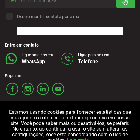
Desejo manter contato por e-mail
Entre em contato
Ligue para nós em
Ligue para nós em
WhatsApp
Telefone
Siga-nos
Estamos usando cookies para fornecer estatísticas que
nos ajudam a oferecer a melhor experiência em nosso
site. Você pode saber mais ou desativá-los, se preferir.
No entanto, ao continuar a usar o site sem alterar as
Termos e condições
Política de privacidade
Política de cookies
configurações, você está concordando com o uso de