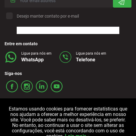
Desejo manter contato por e-mail
Entre em contato
Ligue para nós em
Ligue para nós em
WhatsApp
Telefone
Siga-nos
Estamos usando cookies para fornecer estatísticas que
nos ajudam a oferecer a melhor experiência em nosso
site. Você pode saber mais ou desativá-los, se preferir.
No entanto, ao continuar a usar o site sem alterar as
Termos e condições
Política de privacidade
Política de cookies
configurações, você está concordando com o uso de