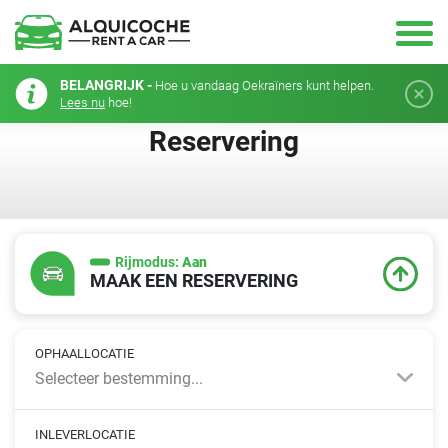
BELANGRIJK -
Hoe u vandaag Oekraïners kunt helpen.
Lees nu
hoe!
Reservering
Rijmodus:
Aan
MAAK EEN RESERVERING
OPHAALLOCATIE
Selecteer bestemming...
INLEVERLOCATIE