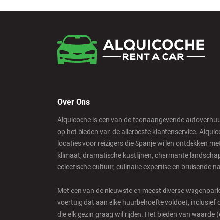
Over Ons
Alquicoche is een van de toonaangevende autoverhuurb
op het bieden van de allerbeste klantenservice. Alqui
locaties voor reizigers die Spanje willen ontdekken m
klimaat, dramatische kustlijnen, charmante landschapp
eclectische cultuur, culinaire expertise en bruisende n
Met een van de nieuwste en meest diverse wagenparke
voertuig dat aan elke huurbehoefte voldoet, inclusief 
die elk gezin graag wil rijden. Het bieden van waarde 