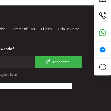
hise
Laatste nieuws
Filialen
Help Oekraïne
uwsbrief
Abonneren
oogte blijven