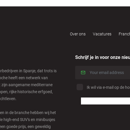
Over ons
Vacatures
Franc
Schrijf je in voor onze nie
edrijven in Spanje, dat trots is
coche heeft een netwerk van
et zijn aangename mediterrane
Ik wil via e-mail op de h
en, rijke historische erfgoed,
achtleven.
n in de branche hebben wij het
de high-end SUV's en minibusjes
(een goede prijs, een geweldig