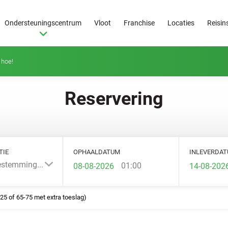
Ondersteuningscentrum
Vloot
Franchise
Locaties
Reisin
hoe!
Reservering
TIE
OPHAALDATUM
INLEVERDA
estemming...
01:00
-25 of 65-75 met extra toeslag)