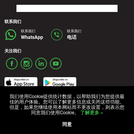
联系我们
联系我们
联系我们
WhatsApp
电话
关注我们
我们使用Cookie提供统计数据，以帮助我们为您提供最
佳的用户体验。您可以了解更多信息或关闭这些功能。
ご利用条件
プライバシーポリシー
クッキーポリシー
但是，如果您继续使用本网站而不更改设置，则表示您
同意我们使用Cookie。
了解更多 »
版权所有 © 2006-2024 Alquicoche 租车
Powered by
Developed by
同意