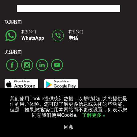
联系我们
联系我们
联系我们
WhatsApp
电话
关注我们
我们使用Cookie提供统计数据，以帮助我们为您提供最
佳的用户体验。您可以了解更多信息或关闭这些功能。
ご利用条件
プライバシーポリシー
クッキーポリシー
但是，如果您继续使用本网站而不更改设置，则表示您
同意我们使用Cookie。
了解更多 »
版权所有 © 2006-2024 Alquicoche 租车
Powered by
Developed by
同意