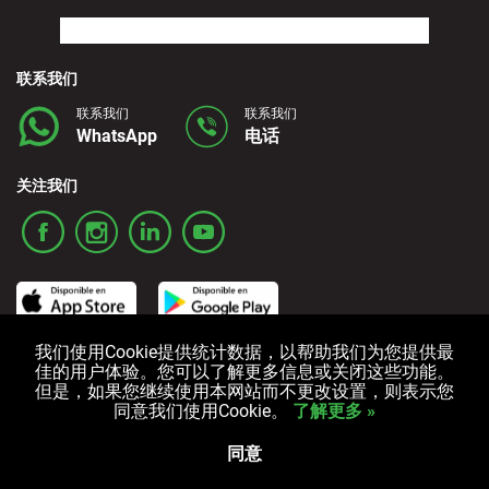
联系我们
联系我们
联系我们
WhatsApp
电话
关注我们
我们使用Cookie提供统计数据，以帮助我们为您提供最
佳的用户体验。您可以了解更多信息或关闭这些功能。
ご利用条件
プライバシーポリシー
クッキーポリシー
但是，如果您继续使用本网站而不更改设置，则表示您
同意我们使用Cookie。
了解更多 »
版权所有 © 2006-2024 Alquicoche 租车
Powered by
Developed by
同意