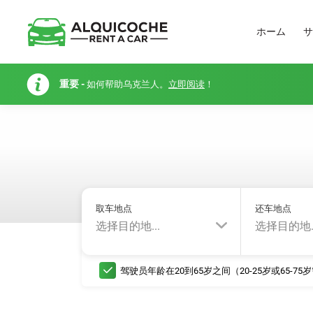
ホーム
サ
重要 -
如何帮助乌克兰人。
立即阅读
！
取车地点
还车地点
选择目的地...
选择目的地..
驾驶员年龄在20到65岁之间（20-25岁或65-7