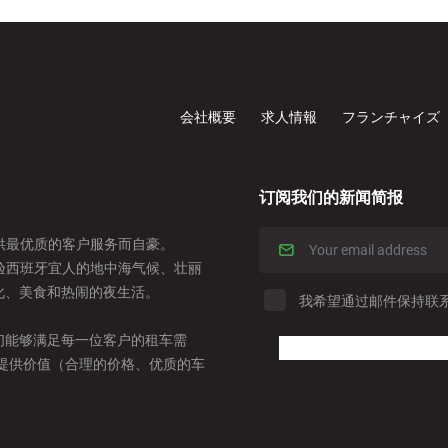
会社概要
求人情報
フランチャイズ
订阅我们的新闻简报
以提供最优质的客户服务而自豪。
者体验西班牙宜人的地中海气候、壮丽
化、美食和热闹的夜生活。
我希望通过邮件保持联
们能够满足每一位客户的租车需
。提供价值（合理的价格、优质的车
。