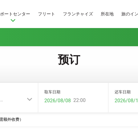
ポートセンター
フリート
フランチャイズ
所在地
旅のイ
预订
取车日期
还车日期
.
22:00
5岁需额外收费）