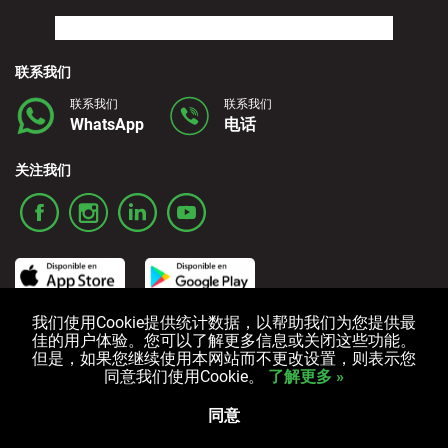
联系我们
联系我们
联系我们
WhatsApp
电话
关注我们
我们使用Cookie提供统计数据，以帮助我们为您提供最
佳的用户体验。您可以了解更多信息或关闭这些功能。
ご利用条件
プライバシーポリシー
クッキーポリシー
但是，如果您继续使用本网站而不更改设置，则表示您
同意我们使用Cookie。
了解更多 »
版权所有 © 2006-2024 Alquicoche 租车
Powered by
Developed by
同意