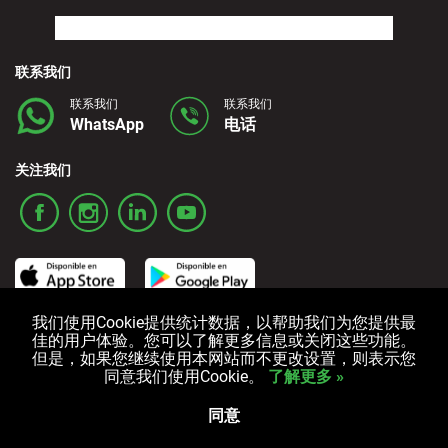
联系我们
联系我们
联系我们
WhatsApp
电话
关注我们
我们使用Cookie提供统计数据，以帮助我们为您提供最
佳的用户体验。您可以了解更多信息或关闭这些功能。
ご利用条件
プライバシーポリシー
クッキーポリシー
但是，如果您继续使用本网站而不更改设置，则表示您
同意我们使用Cookie。
了解更多 »
版权所有 © 2006-2024 Alquicoche 租车
Powered by
Developed by
同意