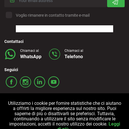
Voglio rimanere in contatto tramite e-mail
Contattaci
Chiamaci al
Chiamaci al
WhatsApp
Telefono
Seguici
Utilizziamo i cookie per fornire statistiche che ci aiutano
a offrirti la migliore esperienza sul nostro sito. Puoi
saperne di più o disattivarli se preferisci. Tuttavia,
continuando a utilizzare il sito senza modificare le
Termini e condizioni
Politica sulla privacy
Cookies
impostazioni, accetti il nostro utilizzo dei cookie.
Leggi