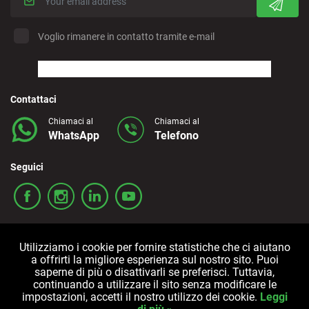
Voglio rimanere in contatto tramite e-mail
Contattaci
Chiamaci al
Chiamaci al
WhatsApp
Telefono
Seguici
Utilizziamo i cookie per fornire statistiche che ci aiutano
a offrirti la migliore esperienza sul nostro sito. Puoi
saperne di più o disattivarli se preferisci. Tuttavia,
continuando a utilizzare il sito senza modificare le
Termini e condizioni
Politica sulla privacy
Cookies
impostazioni, accetti il nostro utilizzo dei cookie.
Leggi