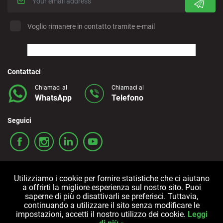
Voglio rimanere in contatto tramite e-mail
Contattaci
Chiamaci al
Chiamaci al
WhatsApp
Telefono
Seguici
Utilizziamo i cookie per fornire statistiche che ci aiutano
a offrirti la migliore esperienza sul nostro sito. Puoi
saperne di più o disattivarli se preferisci. Tuttavia,
continuando a utilizzare il sito senza modificare le
Termini e condizioni
Politica sulla privacy
Cookies
impostazioni, accetti il nostro utilizzo dei cookie.
Leggi