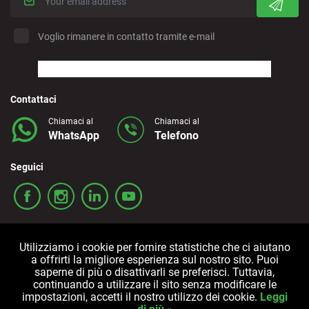
Voglio rimanere in contatto tramite e-mail
Contattaci
Chiamaci al
Chiamaci al
WhatsApp
Telefono
Seguici
Utilizziamo i cookie per fornire statistiche che ci aiutano
a offrirti la migliore esperienza sul nostro sito. Puoi
saperne di più o disattivarli se preferisci. Tuttavia,
continuando a utilizzare il sito senza modificare le
Termini e condizioni
Politica sulla privacy
Cookies
impostazioni, accetti il nostro utilizzo dei cookie.
Leggi