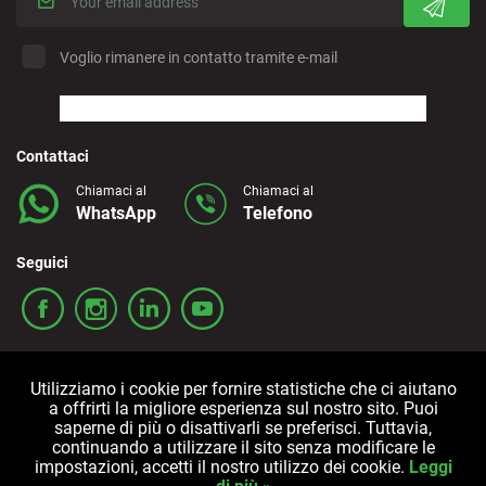
Voglio rimanere in contatto tramite e-mail
Contattaci
Chiamaci al
Chiamaci al
WhatsApp
Telefono
Seguici
Utilizziamo i cookie per fornire statistiche che ci aiutano
a offrirti la migliore esperienza sul nostro sito. Puoi
saperne di più o disattivarli se preferisci. Tuttavia,
continuando a utilizzare il sito senza modificare le
Termini e condizioni
Politica sulla privacy
Cookies
impostazioni, accetti il nostro utilizzo dei cookie.
Leggi