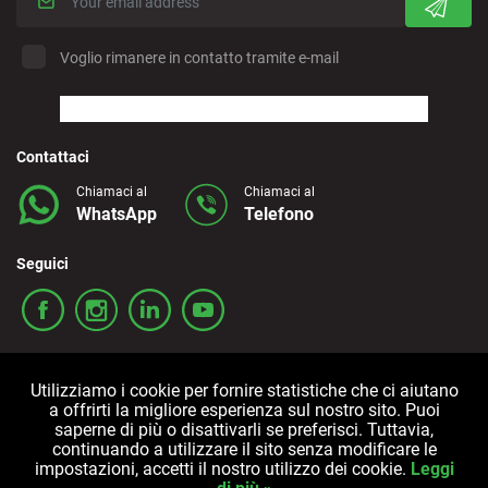
Voglio rimanere in contatto tramite e-mail
Contattaci
Chiamaci al
Chiamaci al
WhatsApp
Telefono
Seguici
Utilizziamo i cookie per fornire statistiche che ci aiutano
a offrirti la migliore esperienza sul nostro sito. Puoi
saperne di più o disattivarli se preferisci. Tuttavia,
continuando a utilizzare il sito senza modificare le
Termini e condizioni
Politica sulla privacy
Cookies
impostazioni, accetti il nostro utilizzo dei cookie.
Leggi