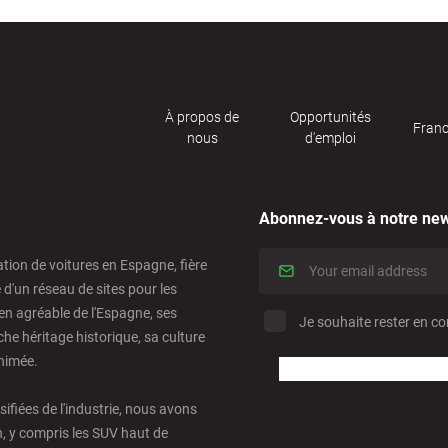
À propos de
Opportunités
Franc
nous
d'emploi
Abonnez-vous à notre new
ation de voitures en Espagne, fière
e d'un réseau de sites pour les
en agréable de l'Espagne, ses
Je souhaite rester en co
he héritage historique, sa culture
animée.
rsifiées de l'industrie, nous avons
n, y compris les SUV haut de