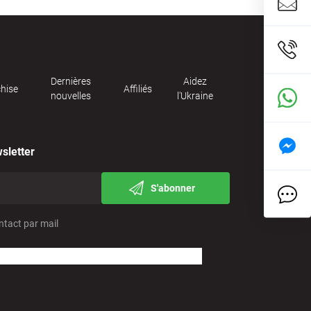
Dernières
Aidez
hise
Affiliés
nouvelles
l'Ukraine
sletter
S'abonner
ntact par mail