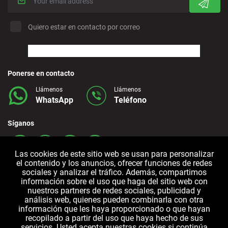
Quiero estar en contacto por correo
Ponerse en contacto
Llámenos
Llámenos
WhatsApp
Teléfono
Síganos
Las cookies de este sitio web se usan para personalizar
el contenido y los anuncios, ofrecer funciones de redes
sociales y analizar el tráfico. Además, compartimos
información sobre el uso que haga del sitio web con
nuestros partners de redes sociales, publicidad y
análisis web, quienes pueden combinarla con otra
información que les haya proporcionado o que hayan
Términos y
Política de
Política de
recopilado a partir del uso que haya hecho de sus
Condiciones
Privacidad
cookies
servicios. Usted acepta nuestras cookies si continúa