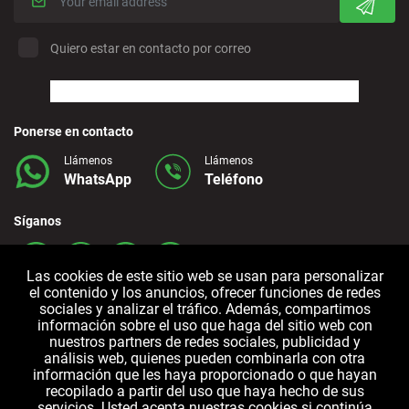
Quiero estar en contacto por correo
Ponerse en contacto
Llámenos
Llámenos
WhatsApp
Teléfono
Síganos
Las cookies de este sitio web se usan para personalizar
el contenido y los anuncios, ofrecer funciones de redes
sociales y analizar el tráfico. Además, compartimos
información sobre el uso que haga del sitio web con
nuestros partners de redes sociales, publicidad y
análisis web, quienes pueden combinarla con otra
información que les haya proporcionado o que hayan
Términos y
Política de
Política de
recopilado a partir del uso que haya hecho de sus
Condiciones
Privacidad
cookies
servicios. Usted acepta nuestras cookies si continúa