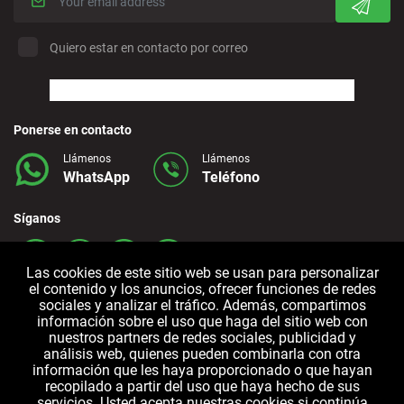
Quiero estar en contacto por correo
Ponerse en contacto
Llámenos
Llámenos
WhatsApp
Teléfono
Síganos
Las cookies de este sitio web se usan para personalizar
el contenido y los anuncios, ofrecer funciones de redes
sociales y analizar el tráfico. Además, compartimos
información sobre el uso que haga del sitio web con
nuestros partners de redes sociales, publicidad y
análisis web, quienes pueden combinarla con otra
información que les haya proporcionado o que hayan
Términos y
Política de
Política de
recopilado a partir del uso que haya hecho de sus
Condiciones
Privacidad
cookies
servicios. Usted acepta nuestras cookies si continúa