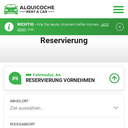
WICHTIG -
Wie Sie heute Ukrainern helfen können.
Jetzt
lesen
, wie!
Reservierung
Fahrmodus:
An
RESERVIERUNG VORNEHMEN
ABHOLORT
Ziel auswählen...
RÜCKGABEORT