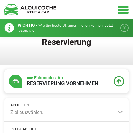
WICHTIG -
Wie Sie heute Ukrainern helfen können.
Jetzt
lesen
, wie!
Reservierung
Fahrmodus:
An
RESERVIERUNG VORNEHMEN
ABHOLORT
Ziel auswählen...
RÜCKGABEORT