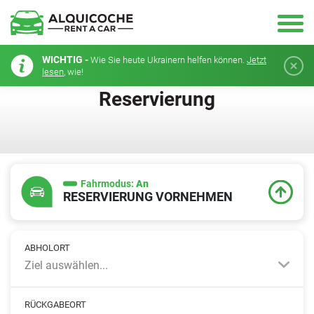
WICHTIG -
Wie Sie heute Ukrainern helfen können.
Jetzt
lesen
, wie!
Reservierung
Fahrmodus:
An
RESERVIERUNG VORNEHMEN
ABHOLORT
Ziel auswählen...
RÜCKGABEORT