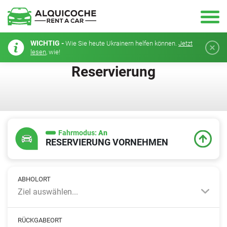
WICHTIG -
Wie Sie heute Ukrainern helfen können.
Jetzt
lesen
, wie!
Reservierung
Fahrmodus:
An
RESERVIERUNG VORNEHMEN
ABHOLORT
Ziel auswählen...
RÜCKGABEORT