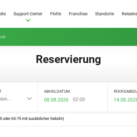
eite
Support-Center
Flotte
Franchise
Standorte
Reisein
 wie!
Reservierung
T
ABHOLDATUM
RÜCKGABED
len...
02:00
25 oder 65-75 mit zusätzlicher Gebühr)