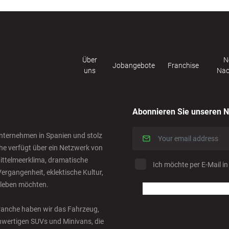
Über
N
Jobangebote
Franchise
uns
Nac
Abonnieren Sie unseren N
nternehmen in Spanien und stolz
he verfügt über ein Netzwerk von
ittelmeerklima, dramatische
Ich möchte per E-Mail in
ergangenheit, eklektische Kultur,
rleben möchten.
 Branche haben wir das Fahrzeug,
ochwertigen SUVs und Minivans, die