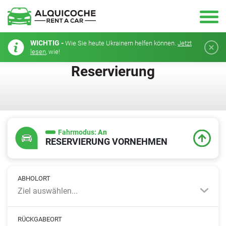
WICHTIG -
Wie Sie heute Ukrainern helfen können.
Jetzt
lesen
, wie!
Reservierung
Fahrmodus:
An
RESERVIERUNG VORNEHMEN
ABHOLORT
Ziel auswählen...
RÜCKGABEORT