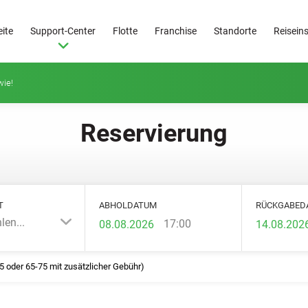
eite
Support-Center
Flotte
Franchise
Standorte
Reisein
 wie!
Reservierung
T
ABHOLDATUM
RÜCKGABED
len...
17:00
25 oder 65-75 mit zusätzlicher Gebühr)