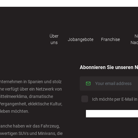
Über
N
Jobangebote
Franchise
uns
Nac
Abonnieren Sie unseren N
nternehmen in Spanien und stolz
he verfügt über ein Netzwerk von
ittelmeerklima, dramatische
Ich möchte per E-Mail in
ergangenheit, eklektische Kultur,
rleben möchten.
 Branche haben wir das Fahrzeug,
ochwertigen SUVs und Minivans, die