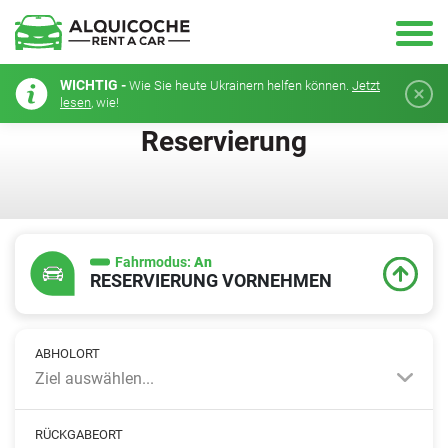
WICHTIG -
Wie Sie heute Ukrainern helfen können.
Jetzt
lesen
, wie!
Reservierung
Fahrmodus:
An
RESERVIERUNG VORNEHMEN
ABHOLORT
Ziel auswählen...
RÜCKGABEORT