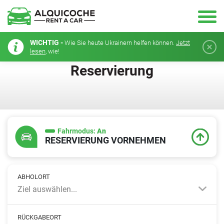
WICHTIG -
Wie Sie heute Ukrainern helfen können.
Jetzt
lesen
, wie!
Reservierung
Fahrmodus:
An
RESERVIERUNG VORNEHMEN
ABHOLORT
Ziel auswählen...
RÜCKGABEORT