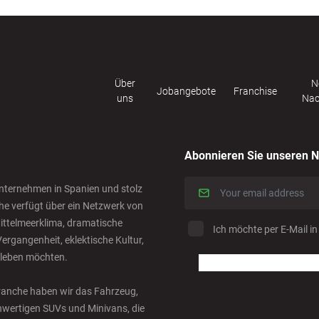
Über
N
Jobangebote
Franchise
uns
Nac
Abonnieren Sie unseren N
nternehmen in Spanien und stolz
he verfügt über ein Netzwerk von
ittelmeerklima, dramatische
Ich möchte per E-Mail in
ergangenheit, eklektische Kultur,
rleben möchten.
 Branche haben wir das Fahrzeug,
ochwertigen SUVs und Minivans, die