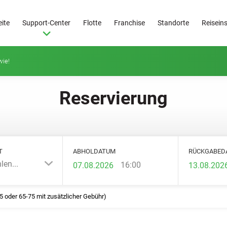
eite
Support-Center
Flotte
Franchise
Standorte
Reisein
 wie!
Reservierung
T
ABHOLDATUM
RÜCKGABED
len...
16:00
25 oder 65-75 mit zusätzlicher Gebühr)