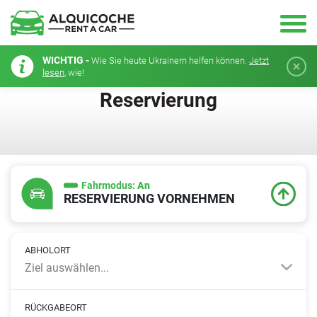
WICHTIG -
Wie Sie heute Ukrainern helfen können.
Jetzt
lesen
, wie!
Reservierung
Fahrmodus:
An
RESERVIERUNG VORNEHMEN
ABHOLORT
Ziel auswählen...
RÜCKGABEORT